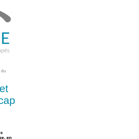
t du
et
icap
es
ge,
en