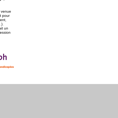
t venue
t pour
ent,
.).
ait un
ression