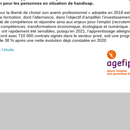
er pour les personnes en situation de handicap.
our la liberté de choisir son avenir professionnel
» adoptée en 2018
es
a formation, dont l’alternance, dans l’objectif d’amplifier
l’investissemen
té de compétence et répondre ainsi aux enjeux
pour l’emploi (recrutem
 compétences, transformations économique,
écologique et numérique..
s ont rapidement été sensibles, puisqu’en 2021,
l’apprentissage atteign
cord avec 710
000 contrats signés dans le
secteur privé, soit une prog
de 38 % après une nette évolution déjà
constatée en 2020.
 l'étude