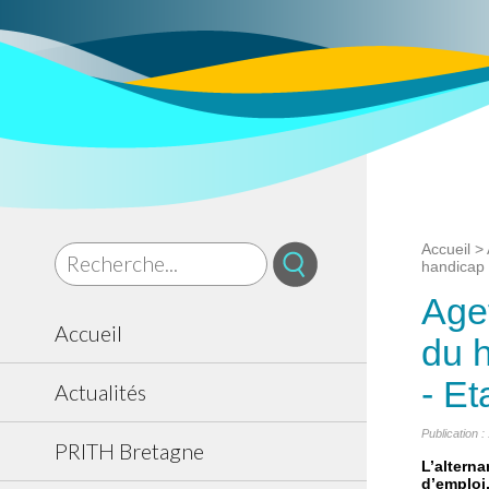
Accueil
>
handicap :
Agef
Accueil
du 
- Et
Actualités
Publication 
PRITH Bretagne
L’alterna
d’emploi