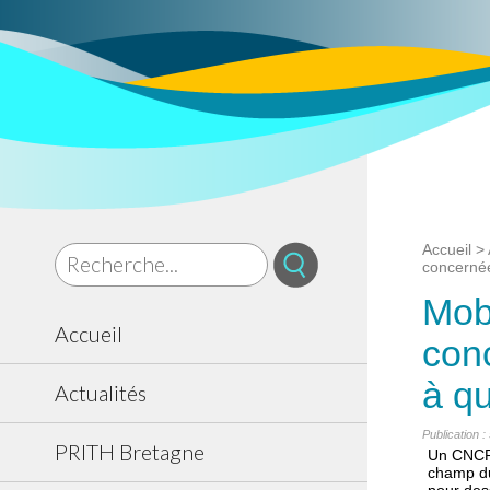
Accueil
>
concernée
Mob
Accueil
con
à qu
Actualités
Publication 
PRITH Bretagne
Un CNCPH
champ du