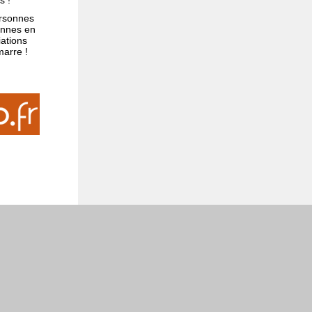
s !
ersonnes
sonnes en
iations
marre !