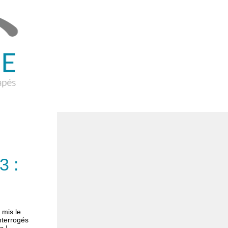
3 :
mis le
nterrogés