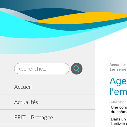
Accueil
>
1er seme
Agef
Accueil
l’e
Actualités
Publication :
Une conjo
du chôm
PRITH Bretagne
Dans un 
l'activi