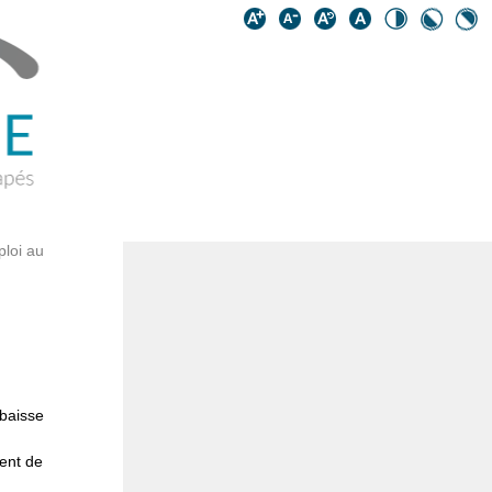
ploi au
 baisse
ment de