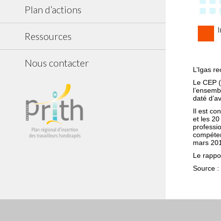
Plan d’actions
Ressources
Nous contacter
L’Igas r
Le CEP (c
l’ensembl
daté d’a
Il est c
et les 20
professio
compéten
mars 2014
Le rappo
Source :