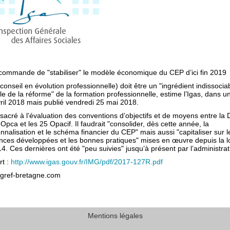
ecommande de "stabiliser" le modèle économique du CEP d’ici fin 2019
onseil en évolution professionnelle) doit être un "ingrédient indissocia
e de la réforme" de la formation professionnelle, estime l’Igas, dans u
vril 2018 mais publié vendredi 25 mai 2018.
onsacré à l’évaluation des conventions d’objectifs et de moyens entre l
 Opca et les 25 Opacif. Il faudrait "consolider, dès cette année, la
nnalisation et le schéma financier du CEP" mais aussi "capitaliser sur l
ces développées et les bonnes pratiques" mises en œuvre depuis la lo
. Ces dernières ont été "peu suivies" jusqu’à présent par l’administrat
rt :
http://www.igas.gouv.fr/IMG/pdf/2017-127R.pdf
 gref-bretagne.com
Mentions légales