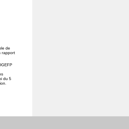
ble de
n rapport
a DGEFP
es
i du 5
ion.