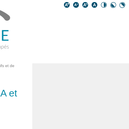
fs et de
A et