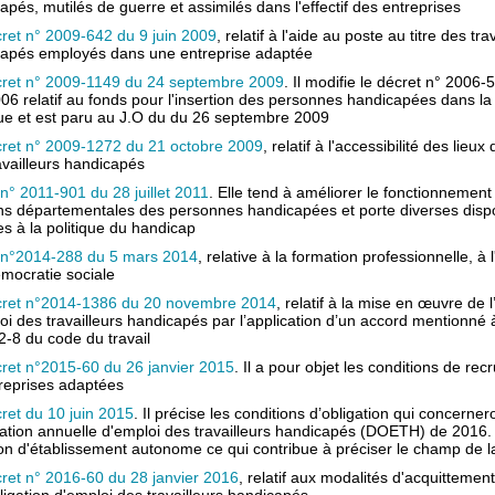
apés, mutilés de guerre et assimilés dans l'effectif des entreprises
ret n° 2009-642 du 9 juin 2009
, relatif à l'aide au poste au titre des tra
apés employés dans une entreprise adaptée
ret n° 2009-1149 du 24 septembre 2009
. Il modifie le décret n° 2006-
06 relatif au fonds pour l'insertion des personnes handicapées dans la
ue et est paru au J.O du du 26 septembre 2009
ret n° 2009-1272 du 21 octobre 2009
, relatif à l'accessibilité des lieux 
availleurs handicapés
 n° 2011-901 du 28 juillet 2011
. Elle tend à améliorer le fonctionnement
s départementales des personnes handicapées et porte diverses dispo
ves à la politique du handicap
 n°2014-288 du 5 mars 2014
, relative à la formation professionnelle, à 
émocratie sociale
ret n°2014-1386 du 20 novembre 2014
, relatif à la mise en œuvre de l
oi des travailleurs handicapés par l’application d’un accord mentionné à 
2-8 du code du travail
ret n°2015-60 du 26 janvier 2015
. Il a pour objet les conditions de re
reprises adaptées
ret du 10 juin 2015
. Il précise les conditions d’obligation qui concerner
ation annuelle d'emploi des travailleurs handicapés (DOETH) de 2016. Il
ion d'établissement autonome ce qui contribue à préciser le champ de
ret n° 2016-60 du 28 janvier 2016
, relatif aux modalités d'acquittement