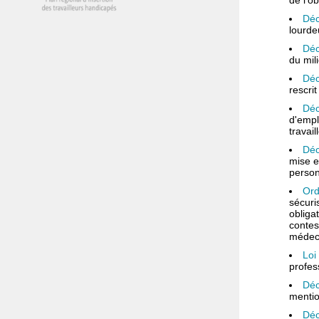
de l'o
Déc
lourde
Déc
du mili
Déc
rescri
Déc
d'empl
travai
Déc
mise e
person
Ord
sécuri
obliga
contes
médeci
Loi
profes
Déc
mentio
Déc