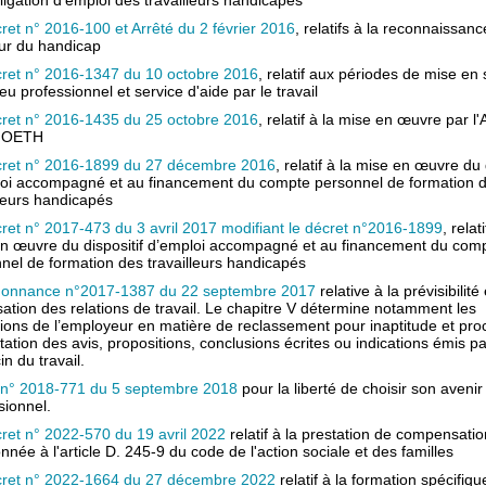
bligation d'emploi des travailleurs handicapés
ret n° 2016-100 et Arrêté du 2 février 2016
, relatifs à la reconnaissanc
ur du handicap
ret n° 2016-1347 du 10 octobre 2016
, relatif aux périodes de mise en 
eu professionnel et service d'aide par le travail
ret n° 2016-1435 du 25 octobre 2016
, relatif à la mise en œuvre par l
t OETH
ret n° 2016-1899 du 27 décembre 2016
, relatif à la mise en œuvre du 
oi accompagné et au financement du compte personnel de formation 
lleurs handicapés
ret n° 2017-473 du 3 avril 2017 modifiant le décret n°2016-1899
, relati
n œuvre du dispositif d’emploi accompagné et au financement du com
nel de formation des travailleurs handicapés
onnance n°2017-1387 du 22 septembre 2017
relative à la prévisibilité 
sation des relations de travail. Le chapitre V détermine notamment les
tions de l’employeur en matière de reclassement pour inaptitude et pr
tation des avis, propositions, conclusions écrites ou indications émis pa
n du travail.
 n° 2018-771 du 5 septembre 2018
pour la liberté de choisir son avenir
sionnel.
ret n° 2022-570 du 19 avril 2022
relatif à la prestation de compensatio
nnée à l'article D. 245-9 du code de l'action sociale et des familles
ret n° 2022-1664 du 27 décembre 2022
relatif à la formation spécifiq