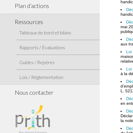
handic
Plan d’actions
Déc
handic
Ressources
Déc
mai 20
publiq
Tableaux de bord et bilans
Déc
aux tr
Rapports / Évaluations
Loi
maison
relati
Guides / Repères
Loi
à la d
Lois / Réglementation
Déc
d’empl
L. 521
Nous contacter
Déc
en ent
Déc
Déclar
la not
Déc