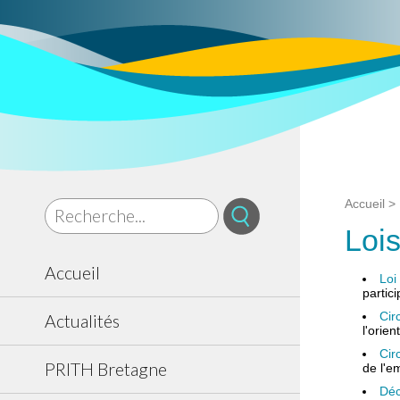
Accueil
>
Loi
Accueil
Loi
partic
Cir
Actualités
l'orie
Cir
PRITH Bretagne
de l'e
Déc