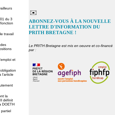
vailleurs
✉️
501 du 3
ABONNEZ-VOUS À LA NOUVELLE
 fonction
LETTRE D'INFORMATION DU
PRITH BRETAGNE !
de travail
 des
Le PRITH Bretagne est mis en oeuvre et co-financé
sitions
par :
l'emploi et
’obligation
l’article
crutement
ont la
 définit
 la DOETH
 partiel