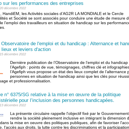
p sur les performances des entreprises
: 20 décembre 2022
h, HandiEM, les Activités sociales d’AG2R LA MONDIALE et le Cercle
ilités et Société se sont associés pour conduire une étude de mesure 
de l’emploi des travailleurs en situation de handicap sur les performan
es.
 Observatoire de l'emploi et du handicap : Alternance et han
 lieux et leviers d'action
: 15 décembre 2022
Dernière publication de l’Observatoire de l’emploi et du handicap
l’Agefiph : points de vue, témoignages, chiffres clé et infographies
l’Agefiph vous propose un état des lieux complet de l’alternance 
personnes en situation de handicap ainsi que les clés pour réussi
sage et professionnalisation.
re n° 6375/SG relative à la mise en œuvre de la politique
istérielle pour l’inclusion des personnes handicapées.
: 13 décembre 2022
La présente circulaire rappelle l'objectif fixé par le Gouvernemen
rendre la société pleinement inclusive en intégrant la dimension 
ans la mise en oeuvre des politiques publiques, afin de favoriser l'acce
e, l'accès aux droits, la lutte contre les discriminations et la participatio