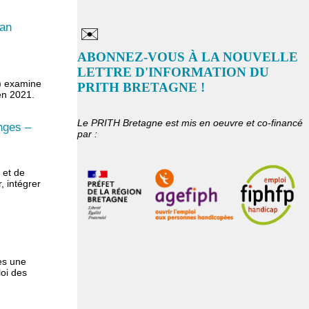
lan
✉️
ABONNEZ-VOUS À LA NOUVELLE
LETTRE D'INFORMATION DU
C) examine
PRITH BRETAGNE !
en 2021.
Le PRITH Bretagne est mis en oeuvre et co-financé
anges –
par :
 et de
, intégrer
ès une
oi des