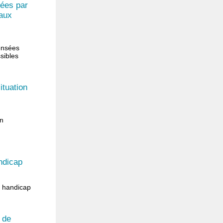
sées par
 aux
ensées
sibles
ituation
en
ndicap
e handicap
 de