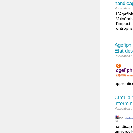
handica
Publication 
L’Agefip
Vulnérab
l’impact 
entrepris
Agefiph:
Etat des
Publication 
apprentis
Circulai
intermin
Publication 
handicap d
universell