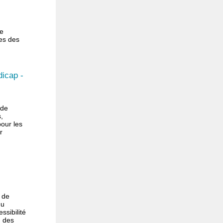
de
ces des
dicap -
 de
,
pour les
r
t de
du
ssibilité
n des