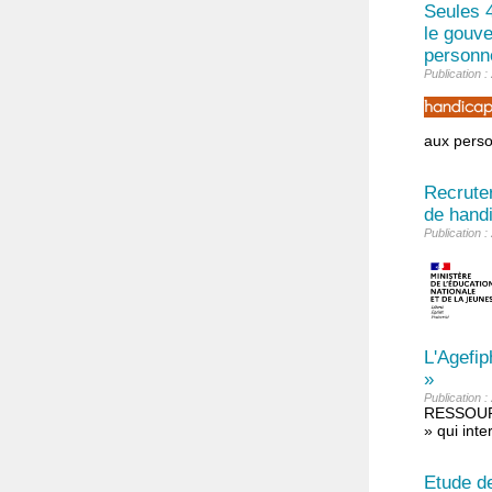
Seules 
le gouve
personne
Publication 
aux perso
Recruter
de handi
Publication 
L'Agefip
»
Publication 
RESSOURCE
» qui int
Etude de